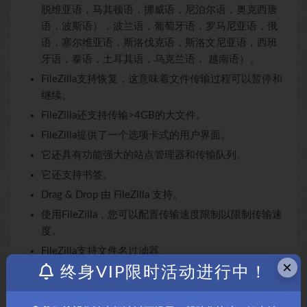
脱维亚语，马其顿语，挪威语，尼泊尔语，奥克西唐
语，波斯语），波兰语，葡萄牙语，罗马尼亚语，俄
语，塞尔维亚语，斯洛伐克语，斯洛文尼亚语，西班
牙语，泰语，土耳其语，乌克兰语， 越南语）。
FileZilla支持恢复，这意味着文件传输过程可以暂停和
继续。
FileZilla还支持传输>4GB的大文件。
FileZilla提供了一个选项卡式的用户界面。
它还具有功能强大的站点管理器和传输队列。
它还支持书签。
Drag & Drop 由 FileZilla 支持。
使用FileZilla，您可以配置传输速度限制以限制传输速
度。
FileZilla支持文件名过滤器。
×
终身VIP限时活动进行中！
它还支持目录比较。
在FileZilla中，您可以使用网络配置向导配置网络设