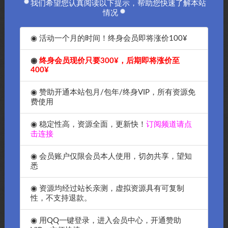
置。
我们希望您认真阅读以下提示，帮助您快速了解本站
情况
远程文件编辑
保持活动状态
◉ 活动一个月的时间！终身会员即将涨价100¥
HTTP/1.1、SOCKS5 和 FTP 代理支持
记录到文件
◉
终身会员现价只要300¥，后期即将涨价至
400¥
同步目录浏览
您可以使用远程文件搜索功能在FileZilla中搜索文件。
◉ 赞助开通本站包月/包年/终身VIP，所有资源免
费使用
声明：
本站所有文章，如无特殊说明或标注，均为本站原创发
◉ 稳定性高，资源全面，更新快！
订阅频道请点
击连接
布。任何个人或组织，在未征得本站同意时，禁止复制、盗用、
采集、发布本站内容到任何网站、书籍等各类媒体平台。如若本
◉ 会员账户仅限会员本人使用，切勿共享，望知
站内容侵犯了原著者的合法权益，可联系我们进行处理。
悉
◉ 资源均经过站长亲测，虚拟资源具有可复制
FileZilla
服务器FTP工具
性，不支持退款。
收藏
海报
链接
◉ 用QQ一键登录，进入会员中心，开通赞助