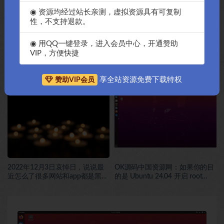
◉ 资源均经过站长亲测，虚拟资源具有可复制
性，不支持退款。
◉ 用QQ一键登录，进入会员中心，开通赞助
VIP，方便快捷
2022年12月6日哀悼日，为什么
2022年12月4日哀悼日据说，
享全站资源免费下载特权
赞助VIP会员
多家游戏公司和公共娱乐停止24
DedeCMS创始人林学先生(IT柏
小时-OK源码中国
拉图)因罹患癌症逝世-OK源码中
国
2022年12月3日哀悼日，说说最
OK源码中国资源网：如果你的目
近怎么了很多网站和app都是黑白
的是 Ubuntu 24.04 开启 root
页面，如何让你的网站也拥有黑
SSH 登录，可以直接执行下面这
白页面教程-OK源码中国资源网
一组命令