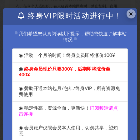
布。任何个人或组织，在未征得本站同意时，禁止复制、盗用、
×
采集、发布本站内容到任何网站、书籍等各类媒体平台。如若本
终身VIP限时活动进行中！
站内容侵犯了原著者的合法权益，可联系我们进行处理。
我们希望您认真阅读以下提示，帮助您快速了解本站
情况
哀悼日
狗狗
黑白色
◉ 活动一个月的时间！终身会员即将涨价100¥
收藏
海报
链接
◉
终身会员现价只要300¥，后期即将涨价至
400¥
上一篇
◉ 赞助开通本站包月/包年/终身VIP，所有资源免
2022新版银行营销Thinkphp独立打卡赚钱系统源码公
众号+手机wap登录注册双版本-Ok源码公众号
费使用
◉ 稳定性高，资源全面，更新快！
订阅频道请点
下一篇
击连接
2022年12月6日哀悼日，为什么多家游戏公司和公共娱
乐停止24小时-OK源码中国
◉ 会员账户仅限会员本人使用，切勿共享，望知
相关文章
悉