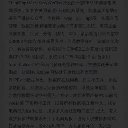
ThinkPhp+Vue+EasyWeChat开发的一套CRMEB新零售商
城系统，集客户关系管理+营销电商系统，能够真正帮助企
业基于微信公众号、小程序、wap、pc、 app等，实现会员
管理、数据分析,精准营销的电子商务管理系统。可满足企
业新零售、批发、分销、预约、020、多店等各种业务需求
CRMEB的优势:快速积累客户、会员数据分析、智能转化客
户、有效提高销售、会员维护; CRMEB二次开发: 1.源码遵
循GPL3.0开源协议，系统采用TP5.0框架; 2.后 台采用
form-builder组件和后台多任务操作框架，方便快速开发增
删改、封装layui.table 可快速开发数据列表页面、
PHPExcel数据导出、数据库在线词典、日志小工具、系统
参数配置、系统强大完善的权限控制、系统菜单配置、组.
合数据模型等这些都是为了方便二次开发而准备的; 3.前台
vue封装 了常用小工具，以及所有数据接口;近年来，社交
电商成为热门话题，拼多多又给社交电商点了-把火。有人
说拼多多帮助腾讯补上了电商短板，也有人说拼多多模式
只能短期存在，没办法和阿里、京东相提并论。无论怎