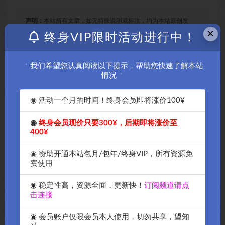
声明：
本站所有文章，如无特殊说明或标注，均为本站原创发
×
布。任何个人或组织，在未征得本站同意时，禁止复制、盗用、
终身VIP限时活动进行中！
采集、发布本站内容到任何网站、书籍等各类媒体平台。如若本
站内容侵犯了原著者的合法权益，可联系我们进行处理。
我们希望您认真阅读以下提示，帮助您快速了解本站
情况
GooGle
谷歌云
◉ 活动一个月的时间！终身会员即将涨价100¥
收藏
海报
链接
◉
终身会员现价只要300¥，后期即将涨价至
400¥
◉ 赞助开通本站包月/包年/终身VIP，所有资源免
上一篇
费使用
OK源码中国资源网教你如何用Linux命令导出导入宝塔
面板大容量mysql数据库教程
◉ 稳定性高，资源全面，更新快！
订阅频道请点
击连接
下一篇
OK源码中国资源网教你如何快速删除centos里面的历
史命令
◉ 会员账户仅限会员本人使用，切勿共享，望知