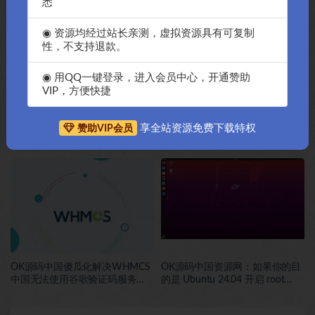
悉
相关文章
◉ 资源均经过站长亲测，虚拟资源具有可复制
性，不支持退款。
◉ 用QQ一键登录，进入会员中心，开通赞助
VIP，方便快捷
享全站资源免费下载特权
赞助VIP会员
如何快读获得谷歌api教程，Ok源
OK源码中国教你如何快速的在
码中国资源网告诉你，简单快速
Macos上安装老版本谷歌浏览器
操作
和禁止升级谷歌浏览器包括去除
谷歌浏览器提醒
OK源码中国傻瓜化解决WHMCS
OK源码中国资源网：如果你的目
中国无法使用谷歌验证码服务
的是 Ubuntu 24.04 开启 root
reCAPTCHA服务-OK源码中国
SSH 登录，可以直接执行下面这
一组命令