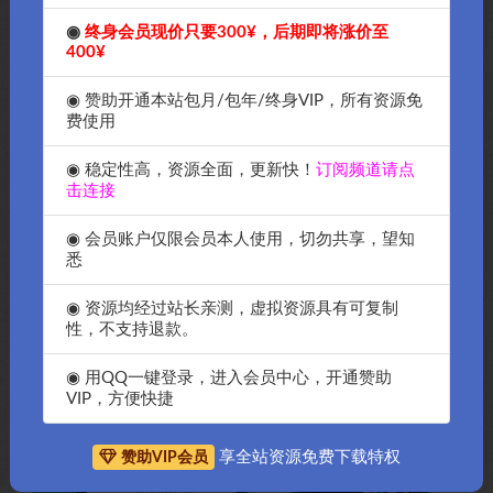
8、使用教程点击；
OK源码中国首发微擎破解模块首页主
◉
终身会员现价只要300¥，后期即将涨价至
题永和自适应代理首页使用教程-OK源码破解 – OK源码中
400¥
国 (vsok.net)
◉ 赞助开通本站包月/包年/终身VIP，所有资源免
费使用
◉ 稳定性高，资源全面，更新快！
订阅频道请点
击连接
◉ 会员账户仅限会员本人使用，切勿共享，望知
悉
◉ 资源均经过站长亲测，虚拟资源具有可复制
性，不支持退款。
◉ 用QQ一键登录，进入会员中心，开通赞助
VIP，方便快捷
享全站资源免费下载特权
赞助VIP会员