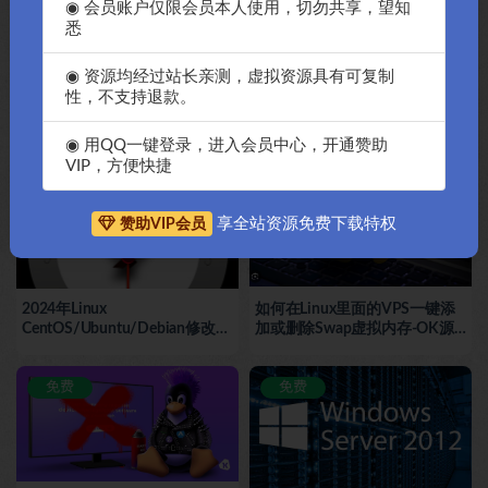
◉ 会员账户仅限会员本人使用，切勿共享，望知
悉
◉ 资源均经过站长亲测，虚拟资源具有可复制
2024年OK源码中国资源网教你
2024年傻瓜一键DD如何国外的
性，不支持退款。
Windows服务器更安全的更改
vps或者服务器Windows脚本-
远程桌面端口并添加防火墙傻瓜
OK源码中国资源破解网提供
化教程
◉ 用QQ一键登录，进入会员中心，开通赞助
免费
免费
VIP，方便快捷
享全站资源免费下载特权
赞助VIP会员
2024年Linux
如何在Linux里面的VPS一键添
CentOS/Ubuntu/Debian修改设
加或删除Swap虚拟内存-OK源
置系统时区教程-OK源码中国资
码资源中国网
源网教程
免费
免费