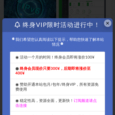
×
终身VIP限时活动进行中！
搬瓦工vps的IPV6如何配置，怎
宝塔面板申请证书的时候提示
么配置，下面快速教大家配置，
module ‘OpenSSL.crypto’ has no
这里推荐Debian11-OK源码中
attribute ‘sign’ OK源码中国教大
我们希望您认真阅读以下提示，帮助您快速了解本站
国资源网告诉你
家解决办法
情况
免费
免费
◉ 活动一个月的时间！终身会员即将涨价100¥
◉
终身会员现价只要300¥，后期即将涨价至
400¥
2024年最新BBR加速你的vps或
Github国内vps还是服务器都无
◉ 赞助开通本站包月/包年/终身VIP，所有资源免
服务器教程-OK源码中国资源破
法安装的，可以使用以下的反向
费使用
解网傻瓜化教程
信息非常简单-OK源码中国资源
网
免费
免费
◉ 稳定性高，资源全面，更新快！
订阅频道请点
击连接