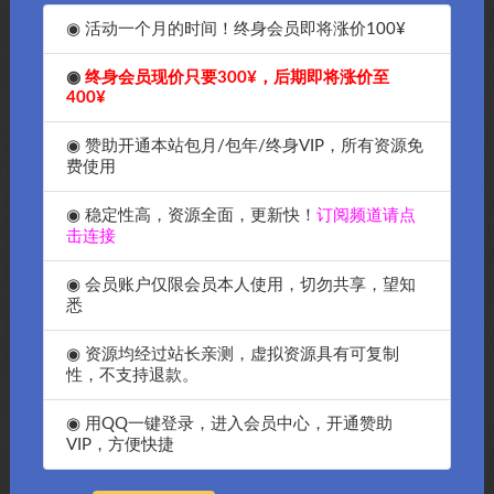
◉ 活动一个月的时间！终身会员即将涨价100¥
◉
终身会员现价只要300¥，后期即将涨价至
400¥
◉ 赞助开通本站包月/包年/终身VIP，所有资源免
OK源码中国资源网教你如何用
宝塔创建FTP连接不上的解决方
费使用
Linux命令导出导入宝塔面板大
法-OK源码资源网傻瓜化教程
容量mysql数据库教程
◉ 稳定性高，资源全面，更新快！
订阅频道请点
免费
免费
击连接
◉ 会员账户仅限会员本人使用，切勿共享，望知
悉
◉ 资源均经过站长亲测，虚拟资源具有可复制
性，不支持退款。
在使用宝塔的时候出现错误：检
宝塔Linux面板7.9.6正式版一键
测到系统关键目录不可写!，两
挂载云服务器硬盘，傻瓜化教
行命令解决-OK源码中国教程网
程-OK源码中国教程
◉ 用QQ一键登录，进入会员中心，开通赞助
VIP，方便快捷
免费
免费