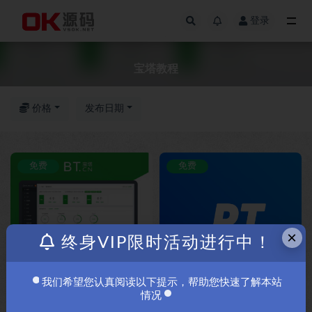
登录
全部
宝塔教程
价格
发布日期
免费
免费
×
终身VIP限时活动进行中！
宝塔面板申请证书的时候提示
NexusPHP v1.8.11（PT源码）-
module ‘OpenSSL.crypto’ has no
OK源码中国资源网推荐
我们希望您认真阅读以下提示，帮助您快速了解本站
attribute ‘sign’ OK源码中国教大
情况
家解决办法
免费
免费