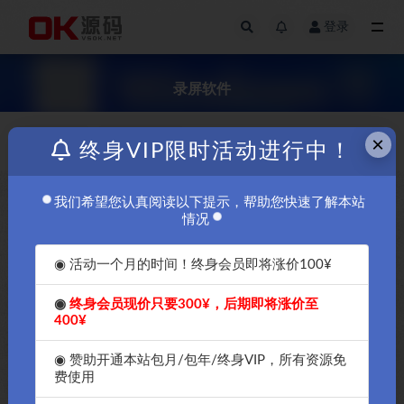
登录
全部
录屏软件
×
价格
发布日期
终身VIP限时活动进行中！
我们希望您认真阅读以下提示，帮助您快速了解本站
￥5
情况
◉ 活动一个月的时间！终身会员即将涨价100¥
◉
终身会员现价只要300¥，后期即将涨价至
400¥
如何用Windows11自带的屏幕
录制功能，Windows11怎么录
◉ 赞助开通本站包月/包年/终身VIP，所有资源免
屏？Windows11 系统自带录屏
费使用
功能如何使用，Bandicam（班
迪录屏）录屏软件