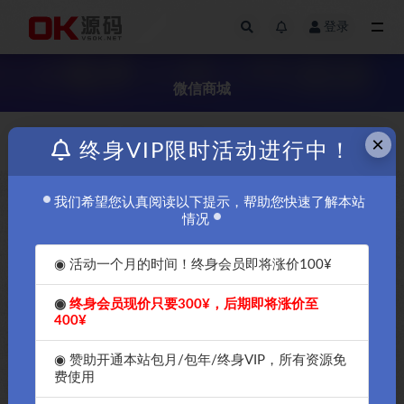
登录
全部
微信商城
×
💎💎💎免费
发布日期
终身VIP限时活动进行中！
我们希望您认真阅读以下提示，帮助您快速了解本站
￥30
情况
◉ 活动一个月的时间！终身会员即将涨价100¥
◉
终身会员现价只要300¥，后期即将涨价至
400¥
2022最新SaaS微信商城源码
CRMEB新零售移动电商系统
◉ 赞助开通本站包月/包年/终身VIP，所有资源免
V3.2.4打通开源版(公众号+小程
费使用
序+h5)-OK源码中国