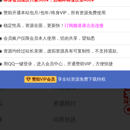
◉
终身会员现价只要300¥，后期即将涨价至400¥
◉ 赞助开通本站包月/包年/终身VIP，所有资源免费使用
◉ 稳定性高，资源全面，更新快！
订阅频道请点击连接
◉ 会员账户仅限会员本人使用，切勿共享，望知悉
◉ 资源均经过站长亲测，虚拟资源具有可复制性，不支持退款。
导航网址
手
◉ 用QQ一键登录，进入会员中心，开通赞助VIP，方便快捷
们
网站申请
享全站资源免费下载特权
赞助VIP会员
明
网站链接
私
资源排行
作
问答社区