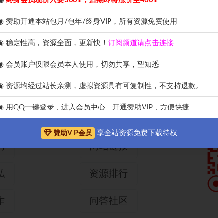
◉
终身会员现价只要300¥，后期即将涨价至400¥
源网教你
全的更改远程
◉ 赞助开通本站包月/包年/终身VIP，所有资源免费使用
傻瓜化教程
◉ 稳定性高，资源全面，更新快！
订阅频道请点击连接
◉ 会员账户仅限会员本人使用，切勿共享，望知悉
◉ 资源均经过站长亲测，虚拟资源具有可复制性，不支持退款。
导航网址
手
◉ 用QQ一键登录，进入会员中心，开通赞助VIP，方便快捷
们
网站申请
享全站资源免费下载特权
赞助VIP会员
明
网站链接
私
资源排行
作
问答社区