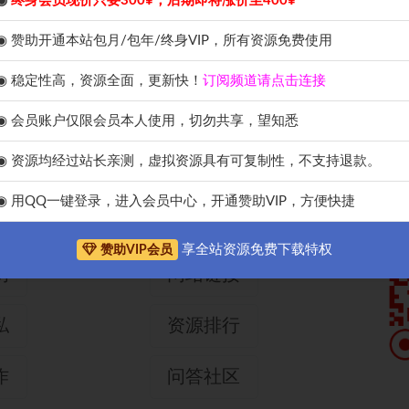
◉
终身会员现价只要300¥，后期即将涨价至400¥
◉ 赞助开通本站包月/包年/终身VIP，所有资源免费使用
◉ 稳定性高，资源全面，更新快！
订阅频道请点击连接
◉ 会员账户仅限会员本人使用，切勿共享，望知悉
◉ 资源均经过站长亲测，虚拟资源具有可复制性，不支持退款。
导航网址
手
◉ 用QQ一键登录，进入会员中心，开通赞助VIP，方便快捷
们
网站申请
享全站资源免费下载特权
赞助VIP会员
明
网站链接
私
资源排行
作
问答社区