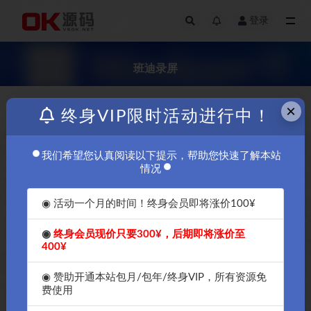
登录
全部
班迪录屏
×
价格
发布日期
终身VIP限时活动进行中！
我们希望您认真阅读以下提示，帮助您快速了解本站
￥5
情况
◉ 活动一个月的时间！终身会员即将涨价100¥
◉
终身会员现价只要300¥，后期即将涨价至
400¥
如何用Windows11自带的屏幕
录制功能，Windows11怎么录
◉ 赞助开通本站包月/包年/终身VIP，所有资源免
屏？Windows11 系统自带录屏
费使用
功能如何使用，Bandicam（班
迪录屏）录屏软件