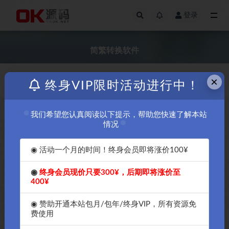
登录
全部
简繁转换软件
×
价格
发布日期
终身VIP限时活动进行中！
我们希望您认真阅读以下提示，帮助您快速了解本站
￥5
情况
◉ 活动一个月的时间！终身会员即将涨价100¥
◉
终身会员现价只要300¥，后期即将涨价至
400¥
OK源码破解首发ConvertZ绿色
免安装中文版-老牌简繁语言脚
◉ 赞助开通本站包月/包年/终身VIP，所有资源免
本软件
费使用