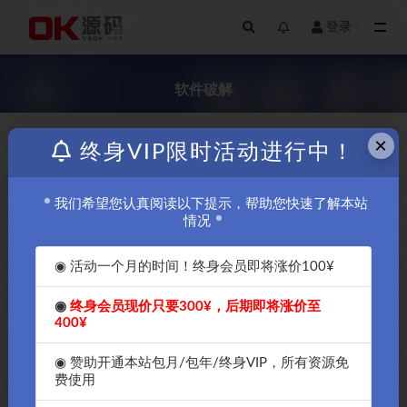
登录
全部
软件破解
×
价格
发布日期
终身VIP限时活动进行中！
我们希望您认真阅读以下提示，帮助您快速了解本站
免费
情况
◉ 活动一个月的时间！终身会员即将涨价100¥
◉
终身会员现价只要300¥，后期即将涨价至
400¥
2022最好用的windows11-
windows10垃圾清理软件专用
◉ 赞助开通本站包月/包年/终身VIP，所有资源免
版CCleaner Pro专业破解版(附激
费使用
活注册码)-OK源码中国破解