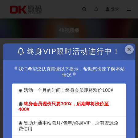
登录
全部
4k视频播
×
价格
发布日期
终身VIP限时活动进行中！
我们希望您认真阅读以下提示，帮助您快速了解本站
￥5
情况
◉ 活动一个月的时间！终身会员即将涨价100¥
◉
终身会员现价只要300¥，后期即将涨价至
400¥
适用于Windows7的顶级4k视频
播放器免费下载支持32 位/ 64
◉ 赞助开通本站包月/包年/终身VIP，所有资源免
位操作系统-OK软件
费使用