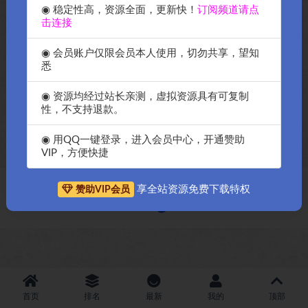
◉ 稳定性高，资源全面，更新快！
订阅频道请点
击连接
◉ 会员账户仅限会员本人使用，切勿共享，望知
悉
OK源码中国强推2024年最新
◉ 资源均经过站长亲测，虚拟资源具有可复制
7b2的wordpress主题破解授权
性，不支持退款。
版B2Pro安装教程
◉ 用QQ一键登录，进入会员中心，开通赞助
VIP，方便快捷
享全站资源免费下载特权
赞助VIP会员
Copyright © 2018-2026
OK源码中国资源网
-All rights reserved
|
邀请购
买搬瓦工服务器
|
资源排名查询
首页
排名
最新
我的
顶部