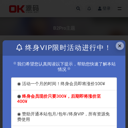
登录
全部
B2Pro主题
×
👑👑👑👑免费
发布日期
终身VIP限时活动进行中！
我们希望您认真阅读以下提示，帮助您快速了解本站
免费
情况
◉ 活动一个月的时间！终身会员即将涨价100¥
◉
终身会员现价只要300¥，后期即将涨价至
400¥
OK源码中国2024年最新7b2的
OK源码中国强推2024年最新
wordpress主题破解授权版
7b2的wordpress主题破解授权
◉ 赞助开通本站包月/包年/终身VIP，所有资源免
B2Pro-4.4.1版本
版B2Pro安装教程
费使用
￥30