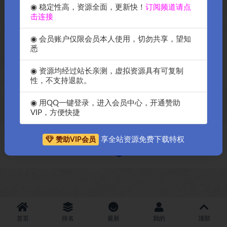
◉ 稳定性高，资源全面，更新快！
订阅频道请点
击连接
◉ 会员账户仅限会员本人使用，切勿共享，望知
悉
OK源码中国2024年最新7b2的
◉ 资源均经过站长亲测，虚拟资源具有可复制
wordpress主题破解授权版
性，不支持退款。
B2Pro-4.3.8版本
◉ 用QQ一键登录，进入会员中心，开通赞助
VIP，方便快捷
享全站资源免费下载特权
赞助VIP会员
Copyright © 2018-2026
OK源码中国资源网
-All rights reserved
|
邀请购
买搬瓦工服务器
|
资源排名查询
首页
排名
最新
我的
顶部