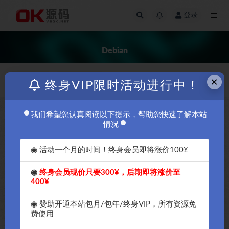
登录
全部
Debian
×
价格
发布日期
终身VIP限时活动进行中！
我们希望您认真阅读以下提示，帮助您快速了解本站
￥1000
免费
情况
◉ 活动一个月的时间！终身会员即将涨价100¥
◉
终身会员现价只要300¥，后期即将涨价至
400¥
2026年OK源码中国资源网教你
搬瓦工vps的IPV6如何配置，怎
快速查看Linux的dns信息
么配置，下面快速教大家配置，
◉ 赞助开通本站包月/包年/终身VIP，所有资源免
这里推荐Debian11-OK源码中
费使用
国资源网告诉你