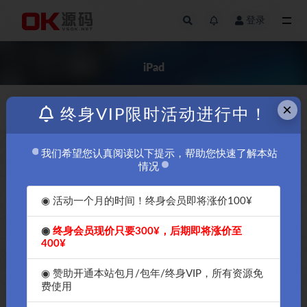
登录
全部
iPad
×
价格
发布日期
终身VIP限时活动进行中！
我们希望您认真阅读以下提示，帮助您快速了解本站
免费
情况
◉ 活动一个月的时间！终身会员即将涨价100¥
◉
终身会员现价只要300¥，后期即将涨价至
400¥
在iPhone14和iPad上进行音频
和视频编辑的最佳应用app-OK
◉ 赞助开通本站包月/包年/终身VIP，所有资源免
教程
费使用