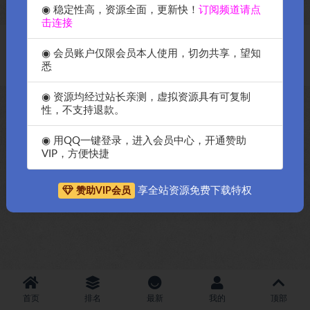
◉ 稳定性高，资源全面，更新快！
订阅频道请点
击连接
Copyright © 2018-2026
OK源码中国资源网
-All rights reserved
|
邀请购
◉ 会员账户仅限会员本人使用，切勿共享，望知
买搬瓦工服务器
|
资源排名查询
悉
◉ 资源均经过站长亲测，虚拟资源具有可复制
性，不支持退款。
◉ 用QQ一键登录，进入会员中心，开通赞助
VIP，方便快捷
享全站资源免费下载特权
赞助VIP会员
首页
排名
最新
我的
顶部