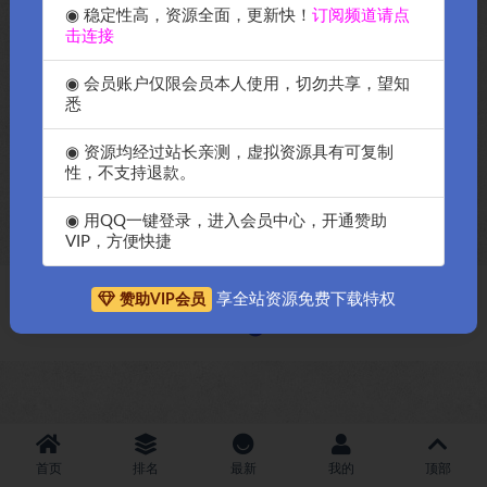
◉ 稳定性高，资源全面，更新快！
订阅频道请点
击连接
◉ 会员账户仅限会员本人使用，切勿共享，望知
悉
2022年OK源码中国教你如何在
OK源码中国教你使用Google
◉ 资源均经过站长亲测，虚拟资源具有可复制
国内使用谷歌的reCaptcha验证
reCAPTCHA使你的网站更安全
性，不支持退款。
码服务-OK源码中国
不会遭受恶意注册恶意留言
◉ 用QQ一键登录，进入会员中心，开通赞助
VIP，方便快捷
享全站资源免费下载特权
赞助VIP会员
Copyright © 2018-2026
OK源码中国资源网
-All rights reserved
|
邀请购
买搬瓦工服务器
|
资源排名查询
首页
排名
最新
我的
顶部