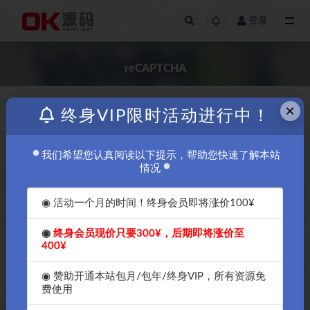
登录
全部
reCAPTCHA
×
价格
发布日期
终身VIP限时活动进行中！
我们希望您认真阅读以下提示，帮助您快速了解本站
免费
免费
情况
◉ 活动一个月的时间！终身会员即将涨价100¥
◉
终身会员现价只要300¥，后期即将涨价至
400¥
OK源码中国傻瓜化解决
OK源码中国告诉你谷歌的验证
WHMCS中国无法使用谷歌验证
码服务Google reCAPTCHA v2和
◉ 赞助开通本站包月/包年/终身VIP，所有资源免
码服务reCAPTCHA服务-OK源
v3之间的区别-OK源码中国
费使用
码中国
免费
免费