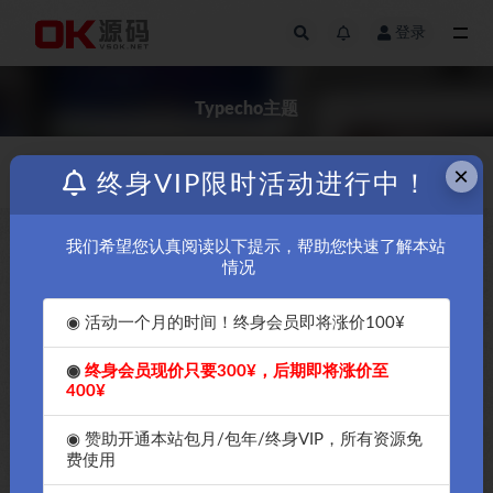
登录
全部
Typecho主题
×
👑👑👑👑免费
更新日期
终身VIP限时活动进行中！
我们希望您认真阅读以下提示，帮助您快速了解本站
￥1
￥10
情况
◉ 活动一个月的时间！终身会员即将涨价100¥
◉
终身会员现价只要300¥，后期即将涨价至
400¥
Joe是一款优雅功能强大的
handsome主题V6.0 完美破解开
Typecho主题功能多上手快
心版-Typecho主题
◉ 赞助开通本站包月/包年/终身VIP，所有资源免
费使用