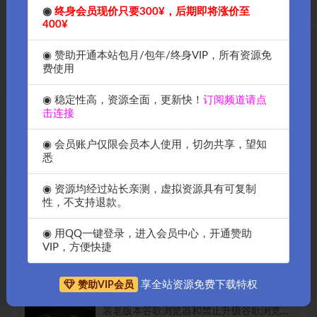
◉
终身会员现价只要300¥，后期即将涨价至
400¥
◉ 赞助开通本站包月/包年/终身VIP，所有资源免
费使用
◉ 稳定性高，资源全面，更新快！
订阅频道请点
击连接
◉ 会员账户仅限会员本人使用，切勿共享，望知
悉
◉ 资源均经过站长亲测，虚拟资源具有可复制
OK源码中国资源网：如果你的目的是 Ubuntu 24.04 开启
性，不支持退款。
root SSH 登录，可以直接执行下面这一组命令
◉ 用QQ一键登录，进入会员中心，开通赞助
如何快读获得谷歌api教程，Ok源码中国资
VIP，方便快捷
源网告诉你，简单快速操作
享全站资源免费下载特权
赞助VIP会员
OK源码中国教你如何快速的在Macos上安
装老版本谷歌浏览器和禁止升级谷歌浏览器