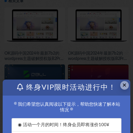
相关文章
OK源码中国2024年最新7b2的
OK源码中国2024年最新7b2的
wordpress主题破解授权版B2Pro-
wordpress主题破解授权版B2Pro-
4.4.1版本
4.3.8版本
×
终身VIP限时活动进行中！
我们希望您认真阅读以下提示，帮助您快速了解本站
情况
OK源码中国首发2022年最新
OK源码中国资源网：如果你的目
wordpress主题破解版本Zibll子比
的是 Ubuntu 24.04 开启 root
主题V6.7最新免授权版完美破解-
SSH 登录，可以直接执行下面这
◉ 活动一个月的时间！终身会员即将涨价100¥
OK源码中国
一组命令