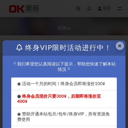
登录
全部
B2Pro
×
价格
发布日期
终身VIP限时活动进行中！
我们希望您认真阅读以下提示，帮助您快速了解本站
免费
情况
◉ 活动一个月的时间！终身会员即将涨价100¥
◉
终身会员现价只要300¥，后期即将涨价至
400¥
OK源码中国2024年最新7b2的
OK源码中国强推2024年最新
wordpress主题破解授权版
7b2的wordpress主题破解授权
◉ 赞助开通本站包月/包年/终身VIP，所有资源免
B2Pro-4.4.1版本
版B2Pro安装教程
费使用
￥30