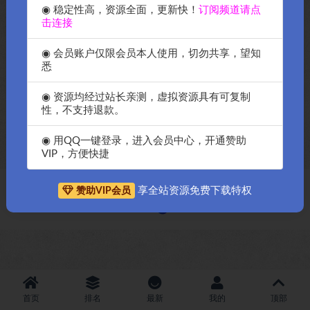
◉ 稳定性高，资源全面，更新快！
订阅频道请点
击连接
◉ 会员账户仅限会员本人使用，切勿共享，望知
悉
OK源码中国2024年最新7b2的
◉ 资源均经过站长亲测，虚拟资源具有可复制
wordpress主题破解授权版
性，不支持退款。
B2Pro-4.3.8版本
◉ 用QQ一键登录，进入会员中心，开通赞助
VIP，方便快捷
享全站资源免费下载特权
赞助VIP会员
Copyright © 2018-2026
OK源码中国资源网
-All rights reserved
|
邀请购
买搬瓦工服务器
|
资源排名查询
首页
排名
最新
我的
顶部