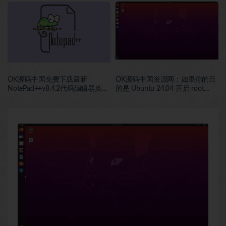
FTP工具免费下载安装
ARM64位中文安装版~超好用的
程序代码编辑软件
OK源码中国免费下载最新
OK源码中国资源网：如果你的目
NotePad++v8.4.2代码编辑器英特
的是 Ubuntu 24.04 开启 root
尔32位中文安装版~超好用的程序
SSH 登录，可以直接执行下面这
代码编辑软件
一组命令