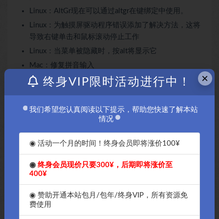
Linux：AltGr现在可以通过altgr在键绑定中使用。
Linux：为触摸屏驱动程序错误添加了解决方法，这将
导致右键单击和鼠标滚动停止工作
Linux：当菜单被隐藏时，按alt将显示它
Mac：修复拼音输入
×
Mac：键盘键现在可以按预期绑定
终身VIP限时活动进行中！
Mac：为 macOS 应用程序选项卡添加了键绑定
Windows，Linux：键入时隐藏鼠标光标。通过
我们希望您认真阅读以下提示，帮助您快速了解本站
情况
hide_pointer_while_typing设置控制
Windows，Linux：修复了无法绑定Ctrl+Break的问题
◉ 活动一个月的时间！终身会员即将涨价100¥
编辑器控件
◉
终身会员现价只要300¥，后期即将涨价至
400¥
添加文件/打印，通过浏览器打印
◉ 赞助开通本站包月/包年/终身VIP，所有资源免
添加编辑/复制为 HTML
费使用
构建系统现在使用新的注释功能而不是幻像，从而减