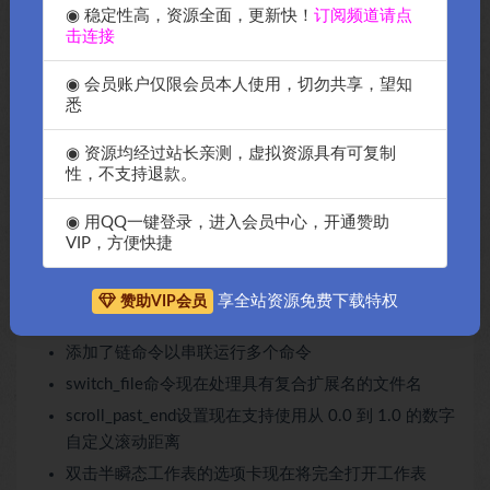
少了重流
◉ 稳定性高，资源全面，更新快！
订阅频道请点
击连接
撤消历史记录保留在会话中
以编程方式编辑首选项时，将保留注释和布局
◉ 会员账户仅限会员本人使用，切勿共享，望知
默认情况下，插入记号闪烁处于禁用状态。设置
悉
caret_style设置以平滑以前的行为
◉ 资源均经过站长亲测，虚拟资源具有可复制
改进的自动压痕检测
性，不支持退款。
添加了相对行号，由relative_line_numbers设置控制
◉ 用QQ一键登录，进入会员中心，开通赞助
添加了设置scroll_context_lines
VIP，方便快捷
添加了设置hide_pointer_while_typing
添加了设置control_character_style
享全站资源免费下载特权
赞助VIP会员
已添加项目/最近/已删除已删除
添加了链命令以串联运行多个命令
switch_file命令现在处理具有复合扩展名的文件名
scroll_past_end设置现在支持使用从 0.0 到 1.0 的数字
自定义滚动距离
双击半瞬态工作表的选项卡现在将完全打开工作表