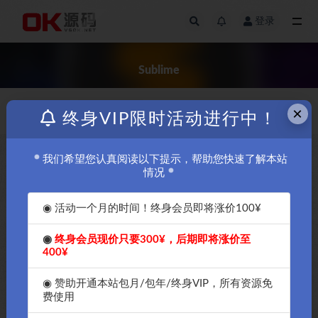
登录
全部
Sublime
×
价格
发布日期
终身VIP限时活动进行中！
我们希望您认真阅读以下提示，帮助您快速了解本站
免费
￥5
情况
◉ 活动一个月的时间！终身会员即将涨价100¥
◉
终身会员现价只要300¥，后期即将涨价至
400¥
最强MacBook苹果笔记本macos
OK源码中国首发最强MacBook
电脑应用Sublime Text 4代码编
苹果笔记本macos电脑应用
◉ 赞助开通本站包月/包年/终身VIP，所有资源免
辑器傻瓜汉化教程
Sublime Text 4代码编辑器最新
费使用
4134版本-OK破解