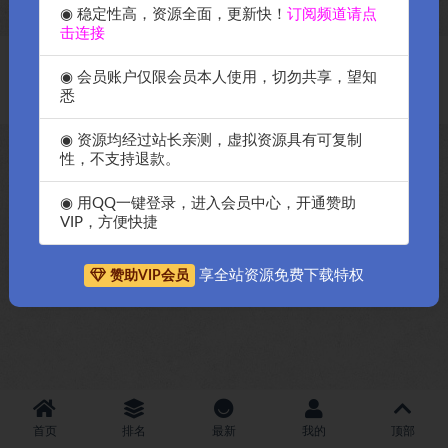
◉ 稳定性高，资源全面，更新快！
订阅频道请点
击连接
Copyright © 2018-2026
OK源码中国资源网
-All rights reserved
|
邀请购
◉ 会员账户仅限会员本人使用，切勿共享，望知
买搬瓦工服务器
|
资源排名查询
悉
◉ 资源均经过站长亲测，虚拟资源具有可复制
性，不支持退款。
◉ 用QQ一键登录，进入会员中心，开通赞助
VIP，方便快捷
享全站资源免费下载特权
赞助VIP会员
首页
排名
最新
我的
顶部