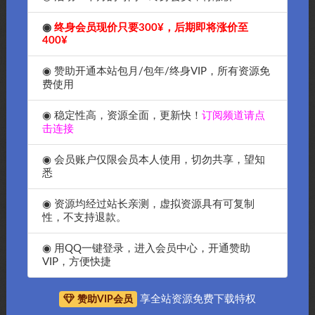
◉
终身会员现价只要300¥，后期即将涨价至
400¥
◉ 赞助开通本站包月/包年/终身VIP，所有资源免
适用于Windows7的顶级4k视频
OK软件免费下载Xftp7无授权是
费使用
播放器免费下载支持32 位/ 64
一款能与Xshell完美配合工作的
位操作系统-OK软件
FTP/ SFTP 客户端工具
◉ 稳定性高，资源全面，更新快！
订阅频道请点
￥5
￥5
击连接
◉ 会员账户仅限会员本人使用，切勿共享，望知
悉
◉ 资源均经过站长亲测，虚拟资源具有可复制
性，不支持退款。
OK软件免费下载-2022年最好
如何免费下载windows10系统
用的服务器工具XshellPlus7.0绿
64位播放器7元收费HEVC解码
色免安装破解版
器，OK源码中国免费送给大家
◉ 用QQ一键登录，进入会员中心，开通赞助
VIP，方便快捷
￥100
￥51
享全站资源免费下载特权
赞助VIP会员