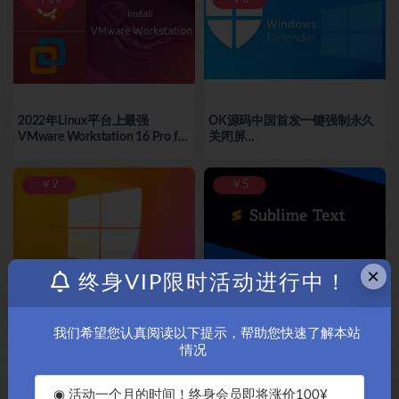
2022年Linux平台上最强
OK源码中国首发一键强制永久
VMware Workstation 16 Pro for
关闭屏
linux虚拟机软件最新授权版
Windows11/Windows10/系统
16.2.3-19376536版本
屏蔽自带Microsoft Defender杀
￥2
毒软件
￥5
×
终身VIP限时活动进行中！
OK源码中国首发一键强制永久
OK源码中国首发最强MacBook
关闭屏
苹果笔记本macos电脑应用
我们希望您认真阅读以下提示，帮助您快速了解本站
Windows11/Windows10/Win
Sublime Text 4代码编辑器最新
情况
dows7系统屏蔽自动更新升级功
4134版本-OK破解
能
￥5
￥5
◉ 活动一个月的时间！终身会员即将涨价100¥