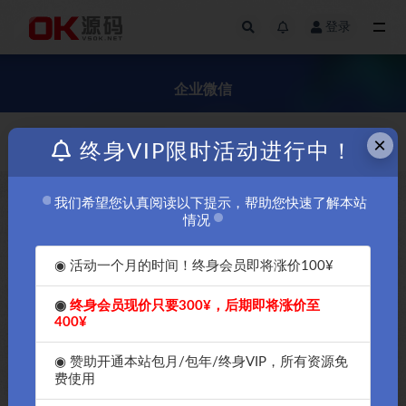
登录
全部
企业微信
×
付费
发布日期
终身VIP限时活动进行中！
我们希望您认真阅读以下提示，帮助您快速了解本站
￥60
情况
◉ 活动一个月的时间！终身会员即将涨价100¥
◉
终身会员现价只要300¥，后期即将涨价至
400¥
企业微信第三方企微魔盒创业版
系统私有化部署源码-OK源码中
◉ 赞助开通本站包月/包年/终身VIP，所有资源免
国资源网
费使用