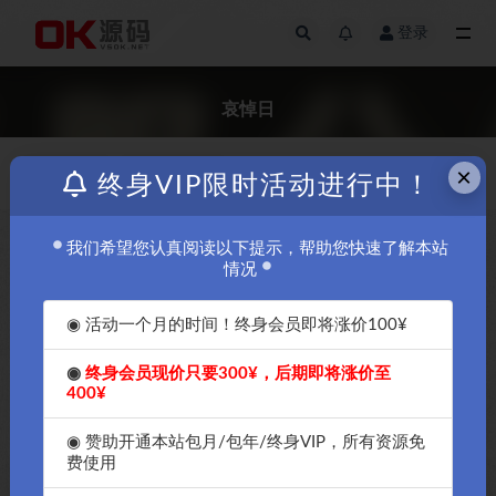
登录
全部
哀悼日
×
价格
发布日期
终身VIP限时活动进行中！
我们希望您认真阅读以下提示，帮助您快速了解本站
免费
免费
情况
◉ 活动一个月的时间！终身会员即将涨价100¥
◉
终身会员现价只要300¥，后期即将涨价至
400¥
2022年12月6日哀悼日，为什么
2022年12月5日哀悼日，黑白色
多家游戏公司和公共娱乐停止
的网站看起来太影响用户体验，
◉ 赞助开通本站包月/包年/终身VIP，所有资源免
24小时-OK源码中国
打算给网站恢复成原来的彩色-
费使用
OK源码中国资源网
免费
免费