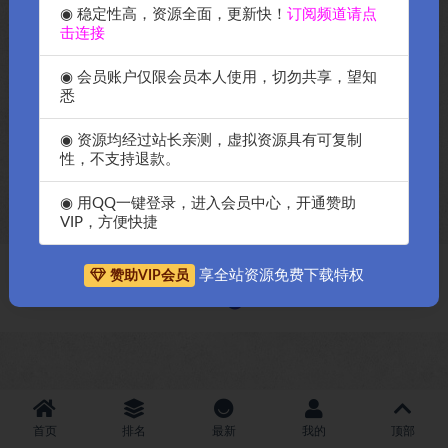
◉ 稳定性高，资源全面，更新快！
订阅频道请点
击连接
◉ 会员账户仅限会员本人使用，切勿共享，望知
悉
2022年12月4日哀悼日据说，
今天是2022年12月1日哀悼日，
◉ 资源均经过站长亲测，虚拟资源具有可复制
DedeCMS创始人林学先生(IT柏
给自己的wordpress网站添加成
性，不支持退款。
拉图)因罹患癌症逝世-OK源码
黑白色哀悼日2.1插件免费下
中国
载，只需后台一键搞定
◉ 用QQ一键登录，进入会员中心，开通赞助
VIP，方便快捷
享全站资源免费下载特权
赞助VIP会员
Copyright © 2018-2026
OK源码中国资源网
-All rights reserved
|
邀请购
买搬瓦工服务器
|
资源排名查询
首页
排名
最新
我的
顶部