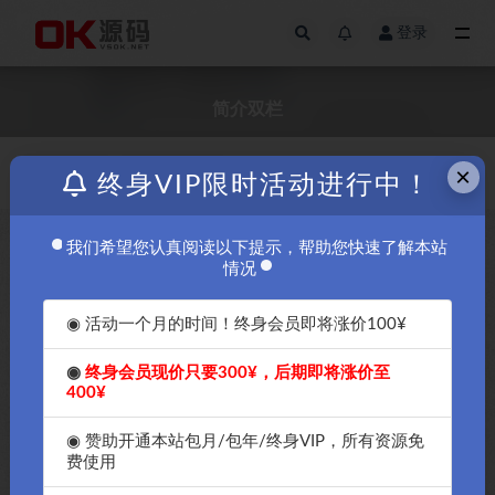
登录
全部
简介双栏
×
价格
发布日期
终身VIP限时活动进行中！
我们希望您认真阅读以下提示，帮助您快速了解本站
免费
情况
◉ 活动一个月的时间！终身会员即将涨价100¥
◉
终身会员现价只要300¥，后期即将涨价至
400¥
OK源码中国推荐Wing主题是一
款wordpress简洁的双栏PJAX博
◉ 赞助开通本站包月/包年/终身VIP，所有资源免
客主题-OK源码中国
费使用