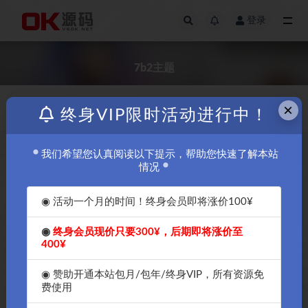
登录
全部
7b2主题
×
价格
发布日期
终身VIP限时活动进行中！
我们希望您认真阅读以下提示，帮助您快速了解本站
免费
情况
◉ 活动一个月的时间！终身会员即将涨价100¥
◉
终身会员现价只要300¥，后期即将涨价至
400¥
OK源码中国2024年最新7b2的
OK源码中国强推2024年最新
wordpress主题破解授权版
7b2的wordpress主题破解授权
◉ 赞助开通本站包月/包年/终身VIP，所有资源免
B2Pro-4.4.1版本
版B2Pro安装教程
费使用
￥30