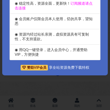
◉ 稳定性高，资源全面，更新快！
订阅频道请点
击连接
◉ 会员账户仅限会员本人使用，切勿共享，望知
悉
OK源码中国2024年最新7b2的
◉ 资源均经过站长亲测，虚拟资源具有可复制
wordpress主题破解授权版
性，不支持退款。
B2Pro-4.3.8版本
◉ 用QQ一键登录，进入会员中心，开通赞助
VIP，方便快捷
享全站资源免费下载特权
赞助VIP会员
Copyright © 2018-2026
OK源码中国资源网
-All rights reserved
|
邀请购
买搬瓦工服务器
|
资源排名查询
首页
排名
最新
我的
顶部