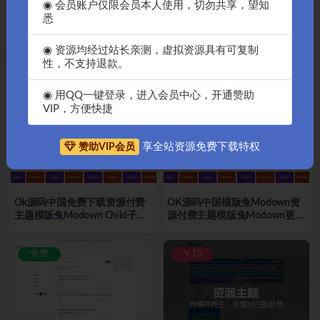
◉ 会员账户仅限会员本人使用，切勿共享，望知
悉
◉ 资源均经过站长亲测，虚拟资源具有可复制
OK源码中国最新破解模版兔
JustNews-5.2.2完美开心破解版-
性，不支持退款。
Modown资源付费主题模版兔
WordPress资讯博客主题免费下
Modown更新至8.3.1WordPress
载
主题模板免授权破解-Ok源码中
◉ 用QQ一键登录，进入会员中心，开通赞助
国
免费
￥30
VIP，方便快捷
享全站资源免费下载特权
赞助VIP会员
Ok源码中国免费下载资源付费
OK源码中国模版兔Modown资
主题模版兔Modown Child子主
源付费主题模版兔Modown更新
题破解-OK源码中国
至8.0.1WordPress主题模板免授
权破解-Ok源码中国
免费
￥15