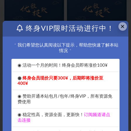
×
终身VIP限时活动进行中！
OK源码中国首发2022年最新
OK源码中国首发2022年最新
wordpress主题破解版本Zibll子
wordpress主题破解版本Zibll子
比主题V6.7最新免授权版完美破
比主题V6.5最新完美破解-OK源
我们希望您认真阅读以下提示，帮助您快速了解本站
解-OK源码中国
码中国
情况
￥5
免费
◉ 活动一个月的时间！终身会员即将涨价100¥
◉
终身会员现价只要300¥，后期即将涨价至
400¥
最新b2子主题博客主题b2child
宝塔Swoole Compiler加密扩展
◉ 赞助开通本站包月/包年/终身VIP，所有资源免
二次元主题完美去授权
支持php8.0和php7.4支持安装教
费使用
wordpress主题破解版
程-OK源码中国资源网
￥40
免费
◉ 稳定性高，资源全面，更新快！
订阅频道请点
击连接