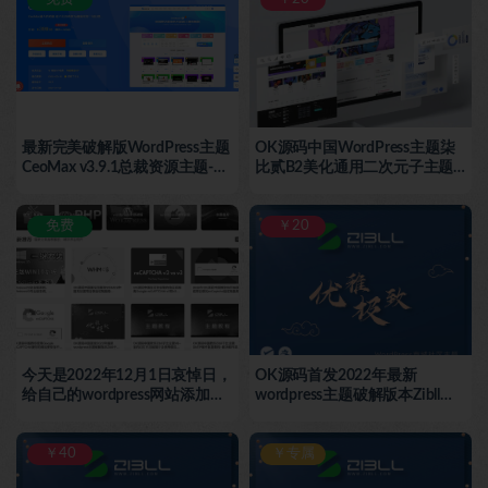
最新完美破解版WordPress主题
OK源码中国WordPress主题柒
CeoMax v3.9.1总裁资源主题-
比贰B2美化通用二次元子主题
OK源码中国破解
商业运营版-OK源码中国破解
免费
￥20
今天是2022年12月1日哀悼日，
OK源码首发2022年最新
给自己的wordpress网站添加成
wordpress主题破解版本Zibll子
黑白色哀悼日2.1插件免费下
比主题V6.4.1最新版完美破解-
载，只需后台一键搞定
OK源码中国
￥40
￥专属